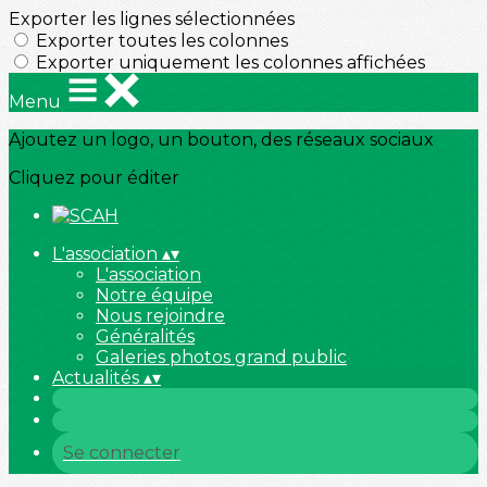
Exporter les lignes sélectionnées
Exporter toutes les colonnes
Exporter uniquement les colonnes affichées
Menu
Ajoutez un logo, un bouton, des réseaux sociaux
Cliquez pour éditer
L'association
▴
▾
L'association
Notre équipe
Nous rejoindre
Généralités
Galeries photos grand public
Actualités
▴
▾
Se connecter